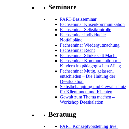
Seminare
PART-Basisseminar
Fachseminar Krisenkommunikation
Fachseminar Selbstkontrolle
Fachseminar Individuelle
Notfallpläne
Fachseminar Wiedergutmachung
Fachseminar Recht
Fachseminar Stärke statt Macht
Fachseminar Kommunikation mit
Kindern im pädagogischen Alltag
Fachseminar Mutig, gelassen,
entschieden – Die Haltung der
Deeskalation
Selbstbehauptung und Gewaltschutz
für Klientinnen und Klienten
Gewalt zum Thema machen –
Workshop Deeskalation
Beratung
PART-Konzeptvorstellung-live-