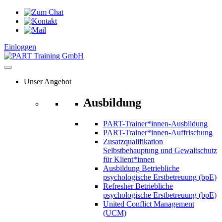
Zum
Inhalt
springen
Einloggen
Unser Angebot
Ausbildung
PART-Trainer*innen-Ausbildung
PART-Trainer*innen-Auffrischung
Zusatzqualifikation
Selbstbehauptung und Gewaltschutz
für Klient*innen
Ausbildung Betriebliche
psychologische Erstbetreuung (bpE)
Refresher Betriebliche
psychologische Erstbetreuung (bpE)
United Conflict Management
(UCM)