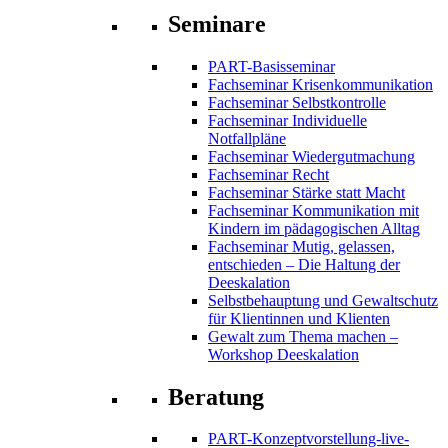
Seminare
PART-Basisseminar
Fachseminar Krisenkommunikation
Fachseminar Selbstkontrolle
Fachseminar Individuelle
Notfallpläne
Fachseminar Wiedergutmachung
Fachseminar Recht
Fachseminar Stärke statt Macht
Fachseminar Kommunikation mit
Kindern im pädagogischen Alltag
Fachseminar Mutig, gelassen,
entschieden – Die Haltung der
Deeskalation
Selbstbehauptung und Gewaltschutz
für Klientinnen und Klienten
Gewalt zum Thema machen –
Workshop Deeskalation
Beratung
PART-Konzeptvorstellung-live-