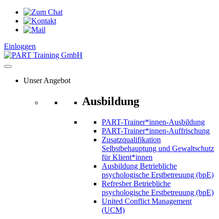
Zum
Inhalt
springen
Einloggen
Unser Angebot
Ausbildung
PART-Trainer*innen-Ausbildung
PART-Trainer*innen-Auffrischung
Zusatzqualifikation
Selbstbehauptung und Gewaltschutz
für Klient*innen
Ausbildung Betriebliche
psychologische Erstbetreuung (bpE)
Refresher Betriebliche
psychologische Erstbetreuung (bpE)
United Conflict Management
(UCM)