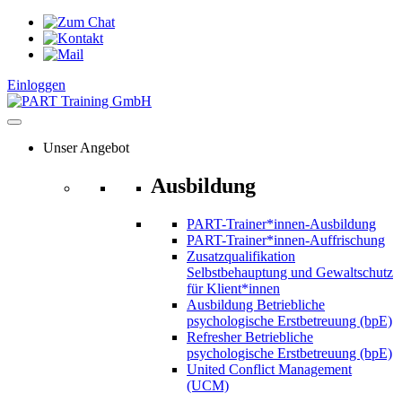
Zum
Inhalt
springen
Einloggen
Unser Angebot
Ausbildung
PART-Trainer*innen-Ausbildung
PART-Trainer*innen-Auffrischung
Zusatzqualifikation
Selbstbehauptung und Gewaltschutz
für Klient*innen
Ausbildung Betriebliche
psychologische Erstbetreuung (bpE)
Refresher Betriebliche
psychologische Erstbetreuung (bpE)
United Conflict Management
(UCM)