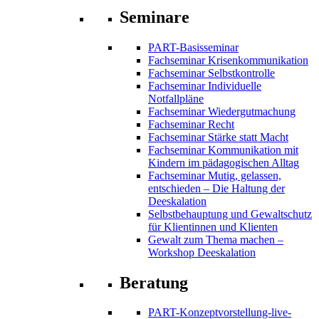
Seminare
PART-Basisseminar
Fachseminar Krisenkommunikation
Fachseminar Selbstkontrolle
Fachseminar Individuelle
Notfallpläne
Fachseminar Wiedergutmachung
Fachseminar Recht
Fachseminar Stärke statt Macht
Fachseminar Kommunikation mit
Kindern im pädagogischen Alltag
Fachseminar Mutig, gelassen,
entschieden – Die Haltung der
Deeskalation
Selbstbehauptung und Gewaltschutz
für Klientinnen und Klienten
Gewalt zum Thema machen –
Workshop Deeskalation
Beratung
PART-Konzeptvorstellung-live-