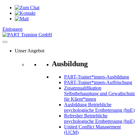
Zum
Inhalt
springen
Einloggen
Unser Angebot
Ausbildung
PART-Trainer*innen-Ausbildung
PART-Trainer*innen-Auffrischung
Zusatzqualifikation
Selbstbehauptung und Gewaltschutz
für Klient*innen
Ausbildung Betriebliche
psychologische Erstbetreuung (bpE)
Refresher Betriebliche
psychologische Erstbetreuung (bpE)
United Conflict Management
(UCM)