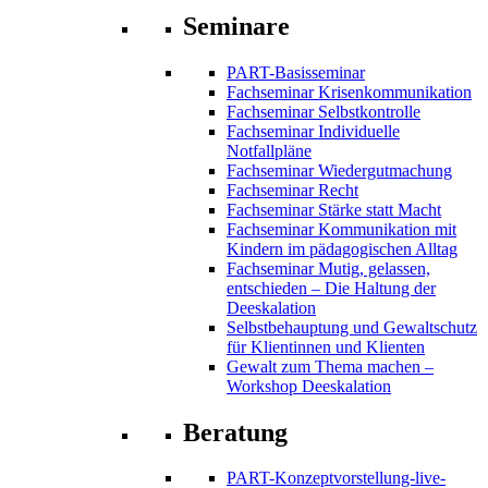
Seminare
PART-Basisseminar
Fachseminar Krisenkommunikation
Fachseminar Selbstkontrolle
Fachseminar Individuelle
Notfallpläne
Fachseminar Wiedergutmachung
Fachseminar Recht
Fachseminar Stärke statt Macht
Fachseminar Kommunikation mit
Kindern im pädagogischen Alltag
Fachseminar Mutig, gelassen,
entschieden – Die Haltung der
Deeskalation
Selbstbehauptung und Gewaltschutz
für Klientinnen und Klienten
Gewalt zum Thema machen –
Workshop Deeskalation
Beratung
PART-Konzeptvorstellung-live-