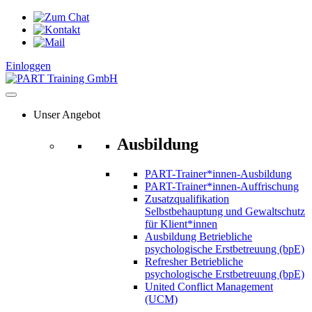
Zum
Inhalt
springen
Einloggen
Unser Angebot
Ausbildung
PART-Trainer*innen-Ausbildung
PART-Trainer*innen-Auffrischung
Zusatzqualifikation
Selbstbehauptung und Gewaltschutz
für Klient*innen
Ausbildung Betriebliche
psychologische Erstbetreuung (bpE)
Refresher Betriebliche
psychologische Erstbetreuung (bpE)
United Conflict Management
(UCM)