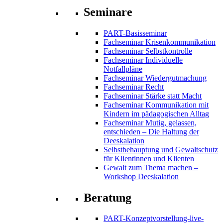
Seminare
PART-Basisseminar
Fachseminar Krisenkommunikation
Fachseminar Selbstkontrolle
Fachseminar Individuelle
Notfallpläne
Fachseminar Wiedergutmachung
Fachseminar Recht
Fachseminar Stärke statt Macht
Fachseminar Kommunikation mit
Kindern im pädagogischen Alltag
Fachseminar Mutig, gelassen,
entschieden – Die Haltung der
Deeskalation
Selbstbehauptung und Gewaltschutz
für Klientinnen und Klienten
Gewalt zum Thema machen –
Workshop Deeskalation
Beratung
PART-Konzeptvorstellung-live-