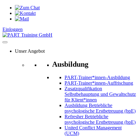
Zum
Inhalt
springen
Einloggen
Unser Angebot
Ausbildung
PART-Trainer*innen-Ausbildung
PART-Trainer*innen-Auffrischung
Zusatzqualifikation
Selbstbehauptung und Gewaltschutz
für Klient*innen
Ausbildung Betriebliche
psychologische Erstbetreuung (bpE)
Refresher Betriebliche
psychologische Erstbetreuung (bpE)
United Conflict Management
(UCM)