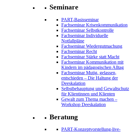
Seminare
PART-Basisseminar
Fachseminar Krisenkommunikation
Fachseminar Selbstkontrolle
Fachseminar Individuelle
Notfallpläne
Fachseminar Wiedergutmachung
Fachseminar Recht
Fachseminar Stärke statt Macht
Fachseminar Kommunikation mit
Kindern im pädagogischen Alltag
Fachseminar Mutig, gelassen,
entschieden – Die Haltung der
Deeskalation
Selbstbehauptung und Gewaltschutz
für Klientinnen und Klienten
Gewalt zum Thema machen –
Workshop Deeskalation
Beratung
PART-Konzeptvorstellung-live-