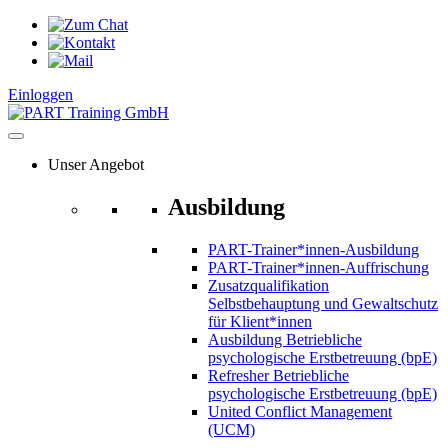
Zum
Inhalt
springen
Einloggen
Unser Angebot
Ausbildung
PART-Trainer*innen-Ausbildung
PART-Trainer*innen-Auffrischung
Zusatzqualifikation
Selbstbehauptung und Gewaltschutz
für Klient*innen
Ausbildung Betriebliche
psychologische Erstbetreuung (bpE)
Refresher Betriebliche
psychologische Erstbetreuung (bpE)
United Conflict Management
(UCM)