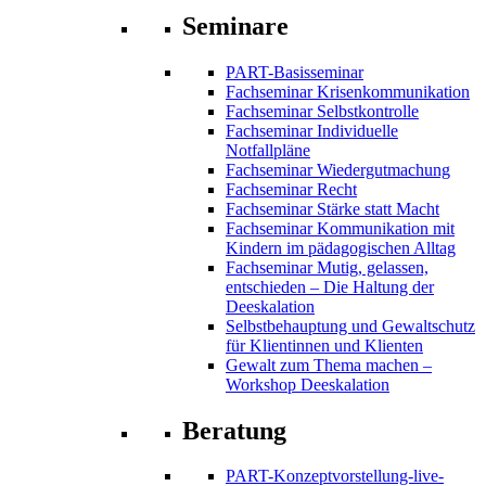
Seminare
PART-Basisseminar
Fachseminar Krisenkommunikation
Fachseminar Selbstkontrolle
Fachseminar Individuelle
Notfallpläne
Fachseminar Wiedergutmachung
Fachseminar Recht
Fachseminar Stärke statt Macht
Fachseminar Kommunikation mit
Kindern im pädagogischen Alltag
Fachseminar Mutig, gelassen,
entschieden – Die Haltung der
Deeskalation
Selbstbehauptung und Gewaltschutz
für Klientinnen und Klienten
Gewalt zum Thema machen –
Workshop Deeskalation
Beratung
PART-Konzeptvorstellung-live-