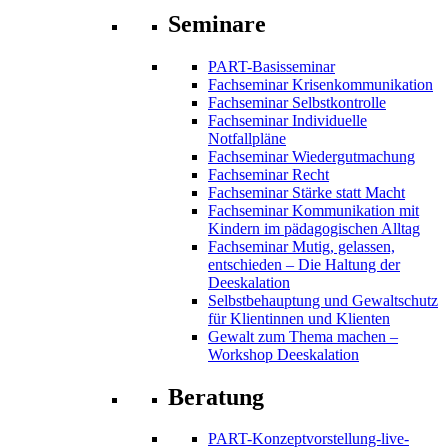
Seminare
PART-Basisseminar
Fachseminar Krisenkommunikation
Fachseminar Selbstkontrolle
Fachseminar Individuelle
Notfallpläne
Fachseminar Wiedergutmachung
Fachseminar Recht
Fachseminar Stärke statt Macht
Fachseminar Kommunikation mit
Kindern im pädagogischen Alltag
Fachseminar Mutig, gelassen,
entschieden – Die Haltung der
Deeskalation
Selbstbehauptung und Gewaltschutz
für Klientinnen und Klienten
Gewalt zum Thema machen –
Workshop Deeskalation
Beratung
PART-Konzeptvorstellung-live-