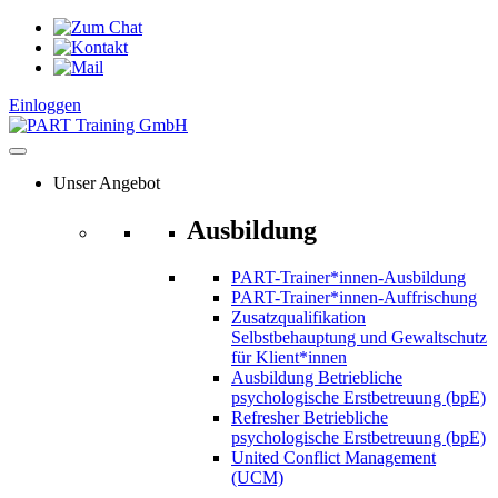
Zum
Inhalt
springen
Einloggen
Unser Angebot
Ausbildung
PART-Trainer*innen-Ausbildung
PART-Trainer*innen-Auffrischung
Zusatzqualifikation
Selbstbehauptung und Gewaltschutz
für Klient*innen
Ausbildung Betriebliche
psychologische Erstbetreuung (bpE)
Refresher Betriebliche
psychologische Erstbetreuung (bpE)
United Conflict Management
(UCM)