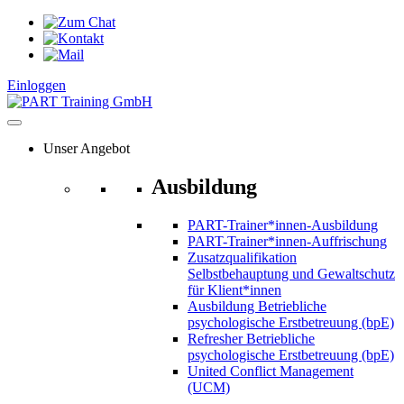
Zum
Inhalt
springen
Einloggen
Unser Angebot
Ausbildung
PART-Trainer*innen-Ausbildung
PART-Trainer*innen-Auffrischung
Zusatzqualifikation
Selbstbehauptung und Gewaltschutz
für Klient*innen
Ausbildung Betriebliche
psychologische Erstbetreuung (bpE)
Refresher Betriebliche
psychologische Erstbetreuung (bpE)
United Conflict Management
(UCM)