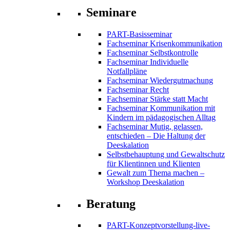
Seminare
PART-Basisseminar
Fachseminar Krisenkommunikation
Fachseminar Selbstkontrolle
Fachseminar Individuelle
Notfallpläne
Fachseminar Wiedergutmachung
Fachseminar Recht
Fachseminar Stärke statt Macht
Fachseminar Kommunikation mit
Kindern im pädagogischen Alltag
Fachseminar Mutig, gelassen,
entschieden – Die Haltung der
Deeskalation
Selbstbehauptung und Gewaltschutz
für Klientinnen und Klienten
Gewalt zum Thema machen –
Workshop Deeskalation
Beratung
PART-Konzeptvorstellung-live-