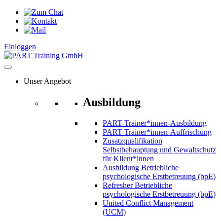
Zum
Inhalt
springen
Einloggen
Unser Angebot
Ausbildung
PART-Trainer*innen-Ausbildung
PART-Trainer*innen-Auffrischung
Zusatzqualifikation
Selbstbehauptung und Gewaltschutz
für Klient*innen
Ausbildung Betriebliche
psychologische Erstbetreuung (bpE)
Refresher Betriebliche
psychologische Erstbetreuung (bpE)
United Conflict Management
(UCM)