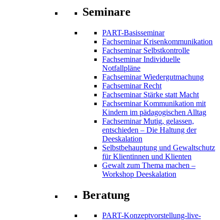
Seminare
PART-Basisseminar
Fachseminar Krisenkommunikation
Fachseminar Selbstkontrolle
Fachseminar Individuelle
Notfallpläne
Fachseminar Wiedergutmachung
Fachseminar Recht
Fachseminar Stärke statt Macht
Fachseminar Kommunikation mit
Kindern im pädagogischen Alltag
Fachseminar Mutig, gelassen,
entschieden – Die Haltung der
Deeskalation
Selbstbehauptung und Gewaltschutz
für Klientinnen und Klienten
Gewalt zum Thema machen –
Workshop Deeskalation
Beratung
PART-Konzeptvorstellung-live-