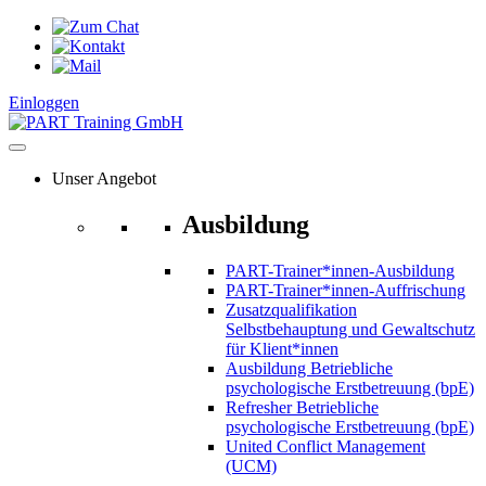
Zum
Inhalt
springen
Einloggen
Unser Angebot
Ausbildung
PART-Trainer*innen-Ausbildung
PART-Trainer*innen-Auffrischung
Zusatzqualifikation
Selbstbehauptung und Gewaltschutz
für Klient*innen
Ausbildung Betriebliche
psychologische Erstbetreuung (bpE)
Refresher Betriebliche
psychologische Erstbetreuung (bpE)
United Conflict Management
(UCM)